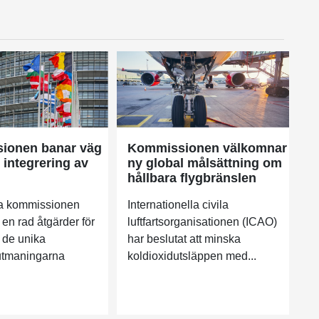
ionen banar väg
Kommissionen välkomnar
 integrering av
ny global målsättning om
hållbara flygbränslen
a kommissionen
Internationella civila
 en rad åtgärder för
luftfartsorganisationen (ICAO)
a de unika
har beslutat att minska
utmaningarna
koldioxidutsläppen med...