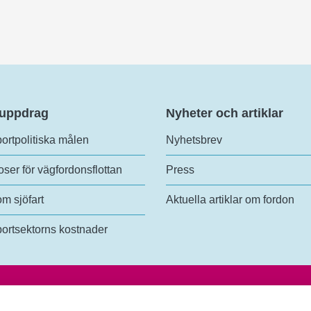
 uppdrag
Nyheter och artiklar
ortpolitiska målen
Nyhetsbrev
ser för vägfordonsflottan
Press
om sjöfart
Aktuella artiklar om fordon
ortsektorns kostnader
analys
Tel:
+46 (0)10-414 42 00
lundsgatan 54
E-post:
trafikanalys@trafa.se