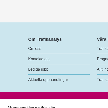
Om Trafikanalys
Våra
Om oss
Transp
Kontakta oss
Progno
Lediga jobb
Allt in
Aktuella upphandlingar
Transp
Trafik
Rosen
About cookies on this site