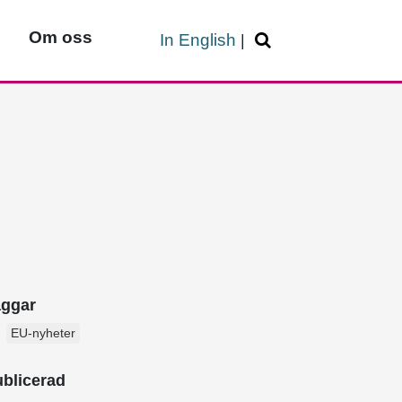
Om oss
In English
|
aggar
EU-nyheter
blicerad