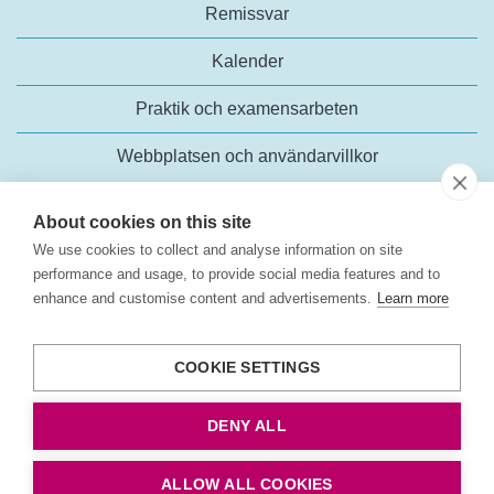
Remissvar
Kalender
Praktik och examensarbeten
Webbplatsen och användarvillkor
About cookies on this site
We use cookies to collect and analyse information on site
performance and usage, to provide social media features and to
enhance and customise content and advertisements.
Learn more
Trafikanalys
Rosenlundsgatan 54
COOKIE SETTINGS
118 63 Stockholm
Tel:
+46 (0)10-414 42 00
DENY ALL
E-post:
trafikanalys@trafa.se
Tillgänglighetsredogörelse
ALLOW ALL COOKIES