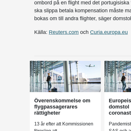
ombord på en flight med det portugisiska 
ska slippa betala kompensation måste man
bokas om till andra flighter, säger domsto
Källa:
Reuters.com
och
Curia.europa.eu
Överenskommelse om
Europei
flygpassagerares
domstol
rättigheter
coronastö
13 år efter att Kommissionen
Pandemistö
föreslog att
SAS och a