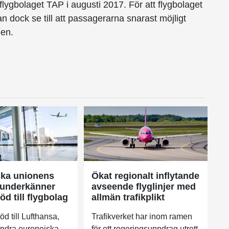
flygbolaget TAP i augusti 2017. För att flygbolaget
 dock se till att passagerarna snarast möjligt
len.
ska unionens
Ökat regionalt inflytande
 underkänner
avseende flyglinjer med
d till flygbolag
allmän trafikplikt
d till Lufthansa,
Trafikverket har inom ramen
ndra europeiska
för ett regeringsuppdrag utrett