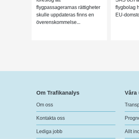
flygpassagerarnas rättigheter
flygbolag 
skulle uppdateras finns en
EU-domstole
överenskommelse...
Om Trafikanalys
Våra
Om oss
Transp
Kontakta oss
Progno
Lediga jobb
Allt in