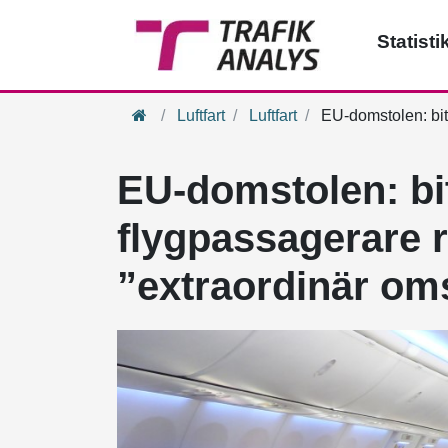
Statisti
Hem
Luftfart
Luftfart
EU-domstolen: bit
EU-domstolen: bi
flygpassagerare 
”extraordinär om