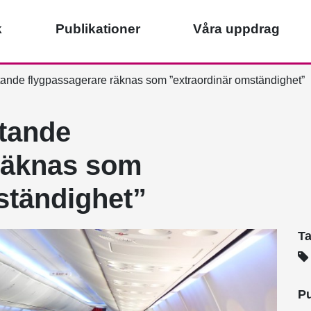
k
Publikationer
Våra uppdrag
ande flygpassagerare räknas som ”extraordinär omständighet”
tande
räknas som
ständighet”
T
Pu