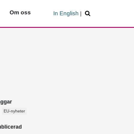
Om oss
In English
|
aggar
EU-nyheter
blicerad