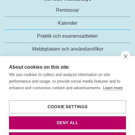
Remissvar
Kalender
Praktik och examensarbeten
Webbplatsen och användarvillkor
About cookies on this site
We use cookies to collect and analyse information on site
performance and usage, to provide social media features and to
enhance and customise content and advertisements.
Learn more
Trafikanalys
Rosenlundsgatan 54
COOKIE SETTINGS
118 63 Stockholm
Tel:
+46 (0)10-414 42 00
DENY ALL
E-post:
trafikanalys@trafa.se
Tillgänglighetsredogörelse