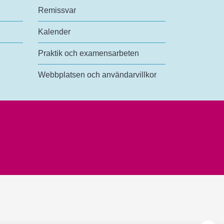
Remissvar
Kalender
Praktik och examensarbeten
Webbplatsen och användarvillkor