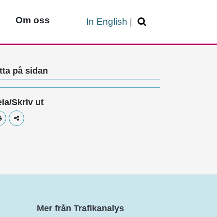
Om oss
In English
|
tta på sidan
la/Skriv ut
Skriv ut
Dela
Mer från Trafikanalys