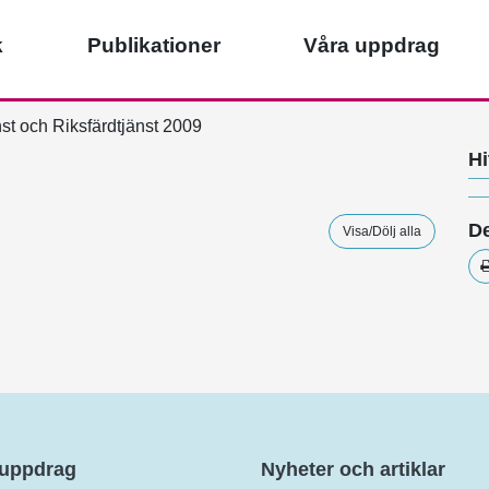
k
Publikationer
Våra uppdrag
st och Riksfärdtjänst 2009
Hi
De
Visa/Dölj alla
 uppdrag
Nyheter och artiklar