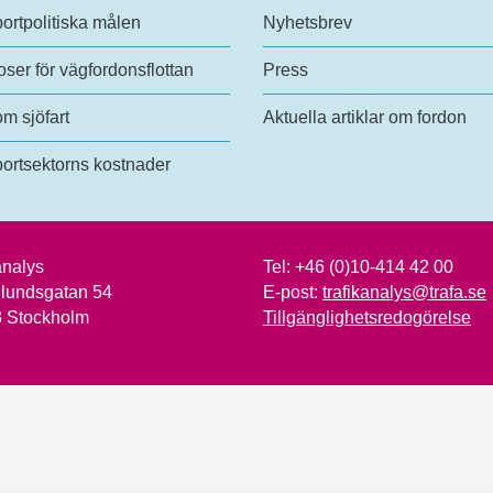
ortpolitiska målen
Nyhetsbrev
ser för vägfordonsflottan
Press
om sjöfart
Aktuella artiklar om fordon
ortsektorns kostnader
analys
Tel:
+46 (0)10-414 42 00
lundsgatan 54
E-post:
trafikanalys@trafa.se
3 Stockholm
Tillgänglighetsredogörelse