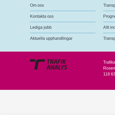
Om oss
Transp
Kontakta oss
Progno
Lediga jobb
Allt in
Aktuella upphandlingar
Transp
Trafik
Rosen
118 6