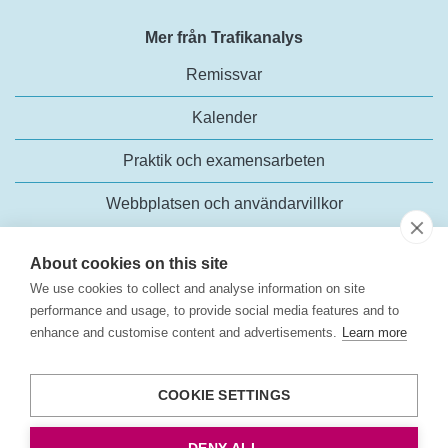
Mer från Trafikanalys
Remissvar
Kalender
Praktik och examensarbeten
Webbplatsen och användarvillkor
About cookies on this site
We use cookies to collect and analyse information on site
performance and usage, to provide social media features and to
enhance and customise content and advertisements.
Learn more
Trafikanalys
Rosenlundsgatan 54
COOKIE SETTINGS
118 63 Stockholm
Tel:
+46 (0)10-414 42 00