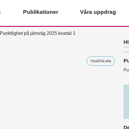
k
Publikationer
Våra uppdrag
Punktlighet på järnväg 2025 kvartal 1
Hi
Pu
Visa/Dölj alla
Pu
De