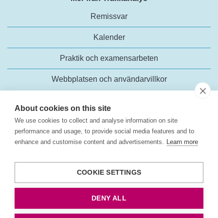
Remissvar
Kalender
Praktik och examensarbeten
Webbplatsen och användarvillkor
About cookies on this site
We use cookies to collect and analyse information on site
performance and usage, to provide social media features and to
enhance and customise content and advertisements.
Learn more
Trafikanalys
Rosenlundsgatan 54
COOKIE SETTINGS
118 63 Stockholm
Tel:
+46 (0)10-414 42 00
DENY ALL
E-post:
trafikanalys@trafa.se
Tillgänglighetsredogörelse