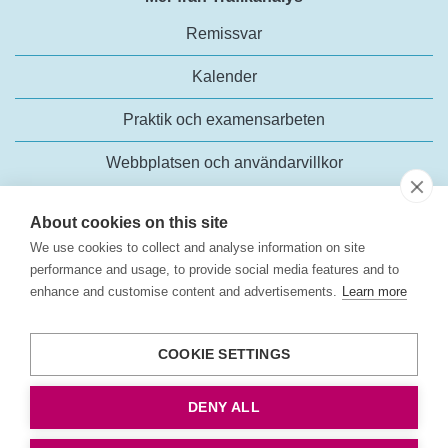
Remissvar
Kalender
Praktik och examensarbeten
Webbplatsen och användarvillkor
About cookies on this site
We use cookies to collect and analyse information on site
performance and usage, to provide social media features and to
enhance and customise content and advertisements.
Learn more
Trafikanalys
Rosenlundsgatan 54
COOKIE SETTINGS
118 63 Stockholm
Tel:
+46 (0)10-414 42 00
DENY ALL
E-post:
trafikanalys@trafa.se
Tillgänglighetsredogörelse