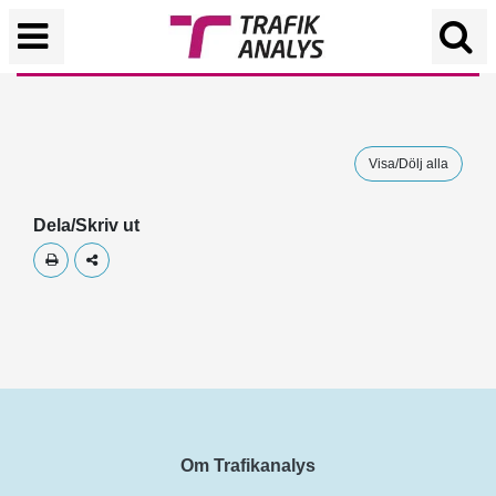
Visa/Dölj alla
Dela/Skriv ut
Skriv ut
Dela
Om Trafikanalys