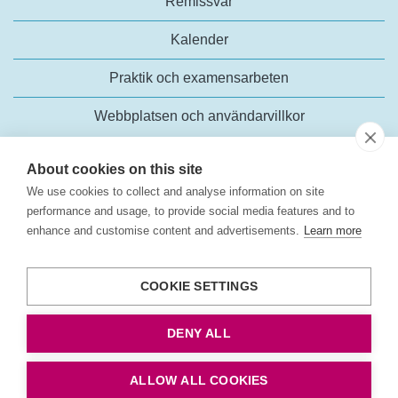
Remissvar
Kalender
Praktik och examensarbeten
Webbplatsen och användarvillkor
About cookies on this site
We use cookies to collect and analyse information on site
performance and usage, to provide social media features and to
enhance and customise content and advertisements.
Learn more
Trafikanalys
Rosenlundsgatan 54
COOKIE SETTINGS
118 63 Stockholm
Tel:
+46 (0)10-414 42 00
DENY ALL
E-post:
trafikanalys@trafa.se
Tillgänglighetsredogörelse
ALLOW ALL COOKIES