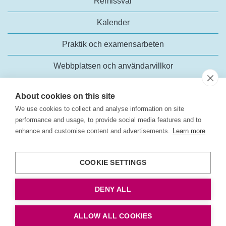
Remissvar
Kalender
Praktik och examensarbeten
Webbplatsen och användarvillkor
About cookies on this site
We use cookies to collect and analyse information on site
performance and usage, to provide social media features and to
enhance and customise content and advertisements.
Learn more
Trafikanalys
Rosenlundsgatan 54
COOKIE SETTINGS
118 63 Stockholm
Tel:
+46 (0)10-414 42 00
DENY ALL
E-post:
trafikanalys@trafa.se
Tillgänglighetsredogörelse
ALLOW ALL COOKIES