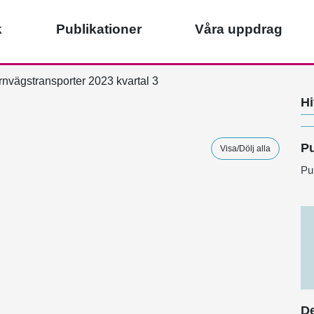
k
Publikationer
Våra uppdrag
nvägstransporter 2023 kvartal 3
Hi
Pu
Visa/Dölj alla
Pu
De