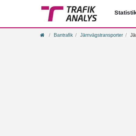
Statisti
Hem
Bantrafik
Järnvägstransporter
Jär