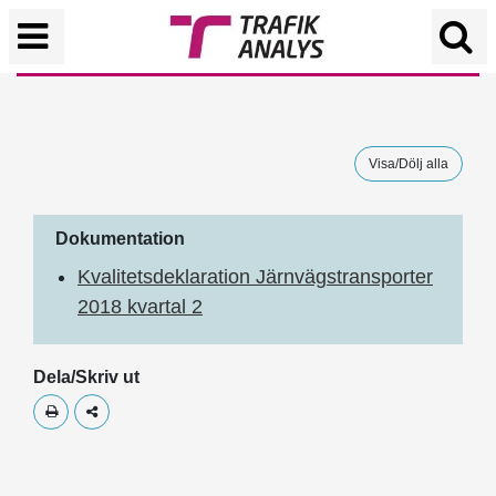
Visa/Dölj alla
Dokumentation
Kvalitetsdeklaration Järnvägstransporter
2018 kvartal 2
Dela/Skriv ut
Skriv ut
Dela