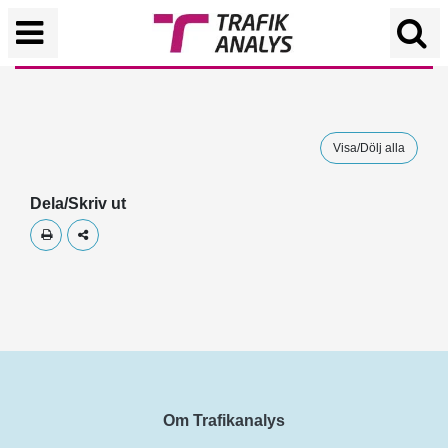
Visa/Dölj alla
Dela/Skriv ut
Skriv ut
Dela
Om Trafikanalys