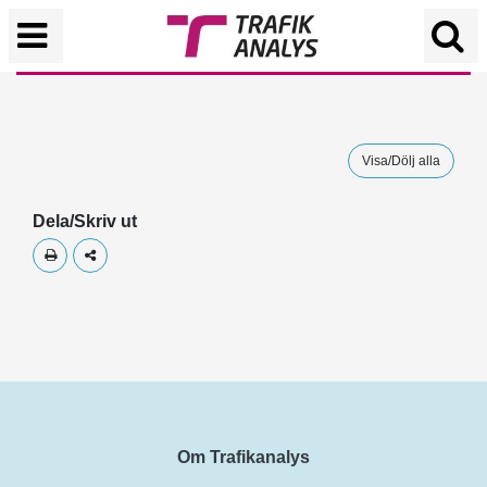
Visa/Dölj alla
Dela/Skriv ut
Skriv ut
Dela
Om Trafikanalys