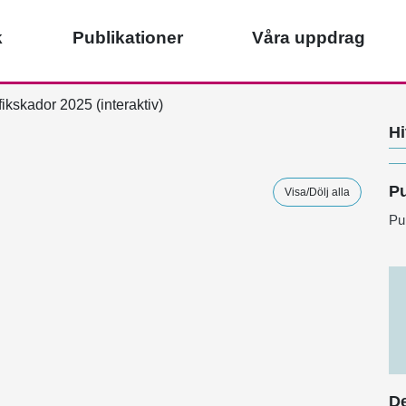
k
Publikationer
Våra uppdrag
ikskador 2025 (interaktiv)
Hi
Pu
Visa/Dölj alla
Pu
De