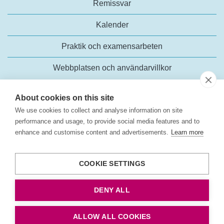
Remissvar
Kalender
Praktik och examensarbeten
Webbplatsen och användarvillkor
About cookies on this site
We use cookies to collect and analyse information on site
performance and usage, to provide social media features and to
enhance and customise content and advertisements.
Learn more
Trafikanalys
Rosenlundsgatan 54
COOKIE SETTINGS
118 63 Stockholm
Tel:
+46 (0)10-414 42 00
DENY ALL
E-post:
trafikanalys@trafa.se
Tillgänglighetsredogörelse
ALLOW ALL COOKIES