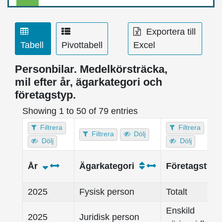
Exportera till
Tabell
Pivottabell
Excel
Personbilar. Medelkörsträcka,
mil efter år, ägarkategori och
företagstyp.
Showing 1 to 50 of 79 entries
Filtrera
Filtrera
Filtrera
Dölj
Dölj
Dölj
År
Ägarkategori
Företagstyp
2025
Fysisk person
Totalt
Enskild
2025
Juridisk person