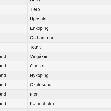
Heby
Tierp
Uppsala
Enköping
Östhammar
Totalt
and
Vingåker
and
Gnesta
and
Nyköping
and
Oxelösund
and
Flen
and
Katrineholm