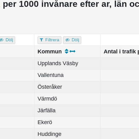
k per 1000 invånare efter ar, län o
Dölj
Filtrera
Dölj
Kommun
Antal i trafi
Upplands Väsby
Vallentuna
Österåker
Värmdö
Järfälla
Ekerö
Huddinge