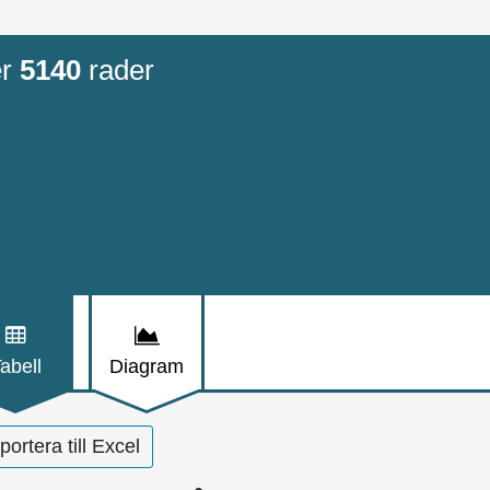
er
5140
rader
abell
Diagram
ortera till Excel