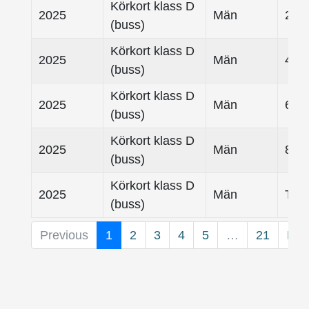
Körkort klass D
2025
Män
25- 
(buss)
Körkort klass D
2025
Män
45- 
(buss)
Körkort klass D
2025
Män
65- 
(buss)
Körkort klass D
2025
Män
80-
(buss)
Körkort klass D
2025
Män
Tota
(buss)
Previous
1
2
3
4
5
…
21
Nex