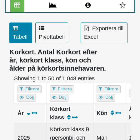
Exportera till
Tabell
Pivottabell
Excel
Körkort. Antal Körkort efter
år, körkort klass, kön och
ålder på körkortsinnehavaren.
Showing 1 to 50 of 1,048 entries
Filtrera
Filtrera
Filtrera
F
Dölj
Dölj
Dölj
Körkort
Åld
År
Kön
klass
kör
Körtkort klass B
2025
(personbil och
Män
18 -