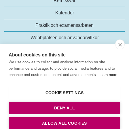
Remissvar
Kalender
Praktik och examensarbeten
Webbplatsen och användarvillkor
About cookies on this site
We use cookies to collect and analyse information on site
performance and usage, to provide social media features and to
enhance and customise content and advertisements.
Learn more
Trafikanalys
Rosenlundsgatan 54
COOKIE SETTINGS
118 63 Stockholm
Tel:
+46 (0)10-414 42 00
DENY ALL
E-post:
trafikanalys@trafa.se
Tillgänglighetsredogörelse
ALLOW ALL COOKIES